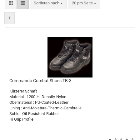
Sortieren nach
pro Seite
Sortieren nach
20 pro Seite
1
Commando Combat Shoes TB-3
Kürzerer Schaft
Material : 1200-Hi-Density-Nylon
Obermaterial : PU-Coated-Leather
Lining : Anti-Moisture-Thermic-Cambrelle
Sohle : Oil-Resistent-Rubber
Hi Grip Profile