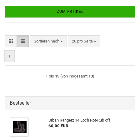
ZUM ARTIKEL
Sortieren nach
pro Seite
Sortieren nach
20 pro Seite
1
1
bis
13
(von insgesamt
13
)
Bestseller
Urban Rangerz 14 Loch Rot-Rub off
60,00 EUR