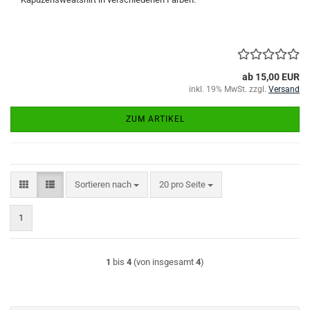
ab 15,00 EUR
inkl. 19% MwSt. zzgl.
Versand
ZUM ARTIKEL
Sortieren nach
pro Seite
Sortieren nach
20 pro Seite
1
1
bis
4
(von insgesamt
4
)