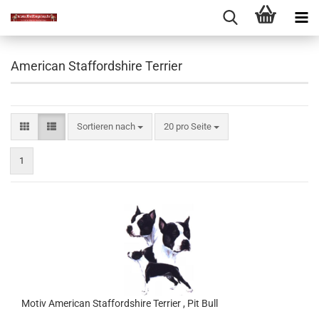
American Staffordshire Terrier
Sortieren nach
pro Seite
Sortieren nach
20 pro Seite
1
Motiv American Staffordshire Terrier , Pit Bull