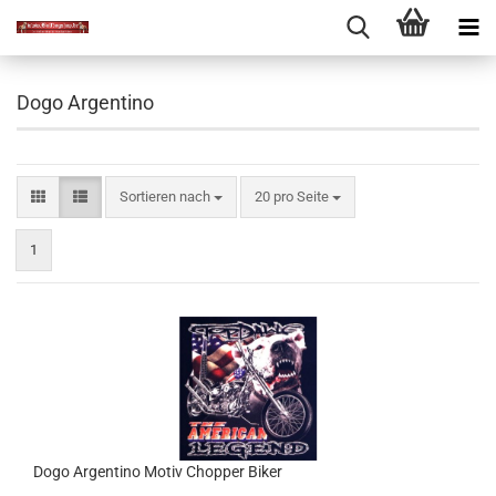
Dogo Argentino
Sortieren nach
pro Seite
Sortieren nach
20 pro Seite
1
Dogo Argentino Motiv Chopper Biker