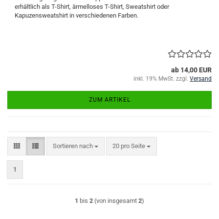
erhältlich als T-Shirt, ärmelloses T-Shirt, Sweatshirt oder
Kapuzensweatshirt in verschiedenen Farben.
ab 14,00 EUR
inkl. 19% MwSt. zzgl.
Versand
ZUM ARTIKEL
Sortieren nach
pro Seite
Sortieren nach
20 pro Seite
1
1
bis
2
(von insgesamt
2
)